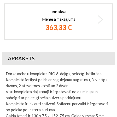
Iemaksa
Mēneša maksājums
363,33 €
APRAKSTS
Dārza mēbeļu komplekts RIO 6-daļīgs, pelēcīgi bēškrāsa.
Komplektā ietilpst galds ar regulējamu augstumu, 3-vietīgs
dīvāns, 2 atzveltnes krēsli un 2 dīvāni.
Visu komplekta daļu rāmji ir izgatavoti no alumīnija un
pabeigti ar pelēcīgi bēša pulvera pārklājumu.
Komplektā ir iekļauti spilveni. Spilvenu pārvalki ir izgatavoti
no pelēka poliestera auduma.
Galda izmēri ir 130 x 75 x H52-75 cm. Galda virsma: 5 mm