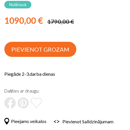
uz
Noliktavā
galerijas
sākumu
1090,00 €
1790,00 €
PIEVIENOT GROZAM
Piegāde 2-3.darba dienas
Dalīties ar draugu:
Pieejams veikalos
Pievienot Salīdzinājumam