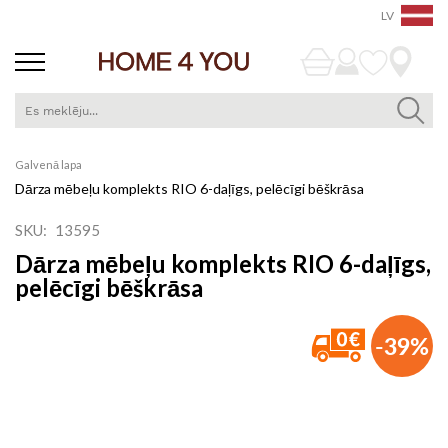
LV
Skip
Galvenā lapa
to
Dārza mēbeļu komplekts RIO 6-daļīgs, pelēcīgi bēškrāsa
Content
SKU
13595
Dārza mēbeļu komplekts RIO 6-daļīgs,
pelēcīgi bēškrāsa
Iet
-39%
uz
galerijas
beigām