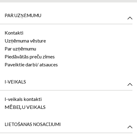
PAR UZŅĒMUMU
Kontakti
Uzņēmuma vēsture
Par uzņēmumu
Piedāvātās preču zīmes
Paveiktie darbi/ atsauces
I-VEIKALS
I-veikals kontakti
MĒBEĻU VEIKALS
LIETOŠANAS NOSACĪJUMI