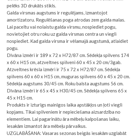
pelēks 3D drukāts stikls.
Galda virsmas augstums ir regulējams, izmantojot
amortizatoru. Regulēšanas poga atrodas zem galda malas.
Lai paceltu vai nolaistu galda virsmu, nospiediet pogu,
novietojiet otru roku uz galda virsmas centra un viegli
nospiediet. Kad galda virsma ir vēlamajā augstumā, atlaidiet
pogu.
Dīvāna izmēri ir 189 x 72 x H72/87 cm. Sēdekļa spilvens 174
x 60 x H15 cm, atzveltnes spilveni 60 x 45 x 20 cm/3gab.
Atzveltnes krēsla izmēri ir 75 x 72 x H72/87 cm. Sēdekļa
spilvens 60 x 60 x H15 cm, muguras spilvens 60 x 45 x 20 cm.
Sēdekļa augstums 30/45 cm. Roku balsta augstums 56 cm.
Dīvāna izmēri ir 65 x 45 x H30/45 cm. Sēdekļa spilvens 65 x
45 x H15 cm.
Produkts ir izturīgs mainīgos laika apstākļos un ļoti viegli
kopjams. Tikai spilveniem ir nepieciešama aizsardzība no
elementiem. Lai pagarinātu āra mēbeļu kalpošanas laiku,
iesakām izmantot āra mēbeļu pārvalkus.
UZGLABĀŠANA: Vasaras sezonas beigās iesakām uzglabāt