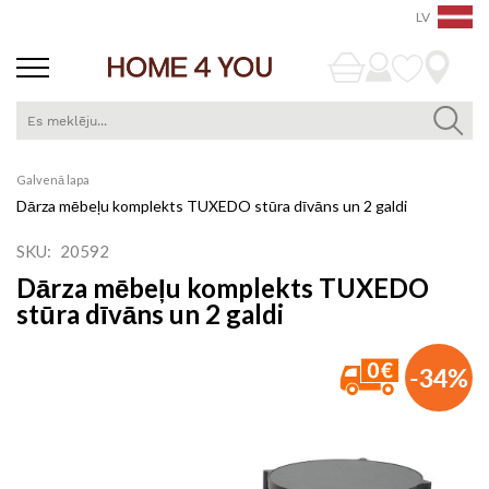
LV
Skip
Galvenā lapa
to
Dārza mēbeļu komplekts TUXEDO stūra dīvāns un 2 galdi
Content
SKU
20592
Dārza mēbeļu komplekts TUXEDO
stūra dīvāns un 2 galdi
Iet
-34%
uz
galerijas
beigām