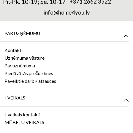
Pr.-Pk. 10-19; Se. 10-17
+371 2662 3522
info@home4you.lv
PAR UZŅĒMUMU
Kontakti
Uzņēmuma vēsture
Par uzņēmumu
Piedāvātās preču zīmes
Paveiktie darbi/ atsauces
I-VEIKALS
I-veikals kontakti
MĒBEĻU VEIKALS