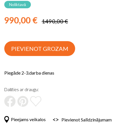
uz
Noliktavā
galerijas
sākumu
990,00 €
1490,00 €
PIEVIENOT GROZAM
Piegāde 2-3.darba dienas
Dalīties ar draugu:
Pieejams veikalos
Pievienot Salīdzinājumam