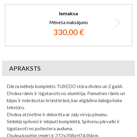
Iemaksa
Mēneša maksājums
330,00 €
APRAKSTS
Dārza mēbeļu komplekts TUXEDO stūra dīvāns un 2 galdi.
Dīvāna rāmis ir izgatavots no alumīnija. Pamatnes rāmis un
kājas ir nokrāsotas brūnā krāsā, kas atgādina dabīga koka
tekstūru.
Dīvāna atzveltne ir dekorēta ar zaļu virvju pinumu.
Sēdekļa spilveni ir iekļauti komplektā. Spilvenu pārvalki ir
izgatavoti no poliestera auduma.
Dīvāna kopējie izmēri ir 272x208xH74/84cm.