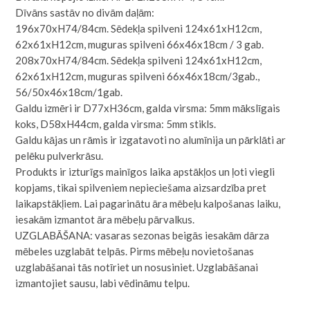
Dīvāns sastāv no divām daļām:
196x70xH74/84cm. Sēdekļa spilveni 124x61xH12cm,
62x61xH12cm, muguras spilveni 66x46x18cm / 3 gab.
208x70xH74/84cm. Sēdekļa spilveni 124x61xH12cm,
62x61xH12cm, muguras spilveni 66x46x18cm/3gab.,
56/50x46x18cm/1gab.
Galdu izmēri ir D77xH36cm, galda virsma: 5mm mākslīgais
koks, D58xH44cm, galda virsma: 5mm stikls.
Galdu kājas un rāmis ir izgatavoti no alumīnija un pārklāti ar
pelēku pulverkrāsu.
Produkts ir izturīgs mainīgos laika apstākļos un ļoti viegli
kopjams, tikai spilveniem nepieciešama aizsardzība pret
laikapstākļiem. Lai pagarinātu āra mēbeļu kalpošanas laiku,
iesakām izmantot āra mēbeļu pārvalkus.
UZGLABĀŠANA: vasaras sezonas beigās iesakām dārza
mēbeles uzglabāt telpās. Pirms mēbeļu novietošanas
uzglabāšanai tās notīriet un nosusiniet. Uzglabāšanai
izmantojiet sausu, labi vēdināmu telpu.