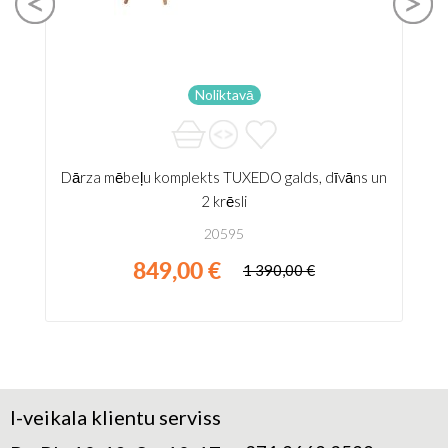
Noliktavā
Dārza mēbeļu komplekts TUXEDO galds, dīvāns un
2 krēsli
20595
849,00 €
1 390,00 €
I-veikala klientu serviss