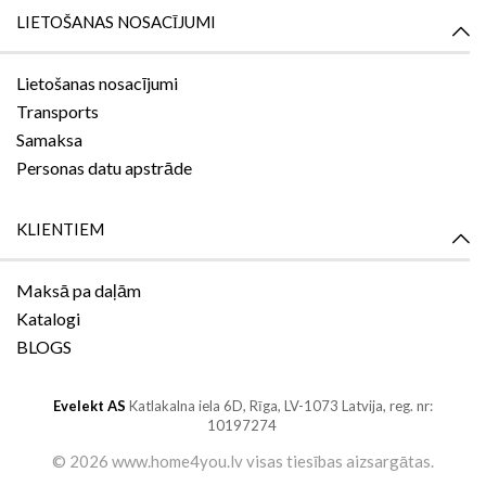
LIETOŠANAS NOSACĪJUMI
Lietošanas nosacījumi
Transports
Samaksa
Personas datu apstrāde
KLIENTIEM
Maksā pa daļām
Katalogi
BLOGS
Evelekt AS
Katlakalna iela 6D,
Rīga, LV-1073
Latvija, reg. nr:
10197274
©
2026 www.home4you.lv
visas tiesības aizsargātas
.