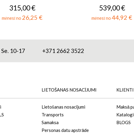
315,00 €
539,00 €
26,25 €
44,92 €
mēnesī no
mēnesī no
; Se. 10-17
+371 2662 3522
LIETOŠANAS NOSACĪJUMI
KLIENT
i
Lietošanas nosacījumi
Maksā p
LS
Transports
Katalogi
Samaksa
BLOGS
Personas datu apstrāde