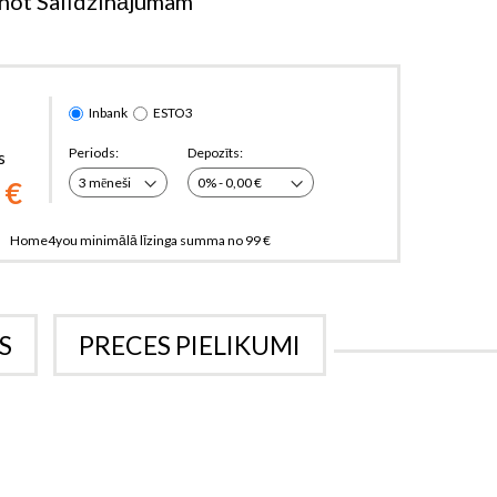
not Salīdzinājumam
Inbank
ESTO3
Periods:
Depozīts:
s
 €
Home4you minimālā līzinga summa no 99 €
S
PRECES PIELIKUMI