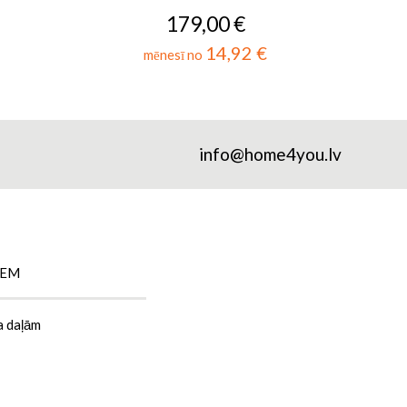
179,00 €
14,92 €
mēnesī no
info@home4you.lv
IEM
a daļām