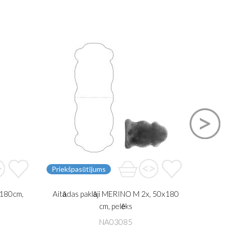
Priekšpasūtījums
Priekšp
x180cm,
Aitādas paklāji MERINO M 2x, 50x180
Aitādas
cm, pelēks
NA03085