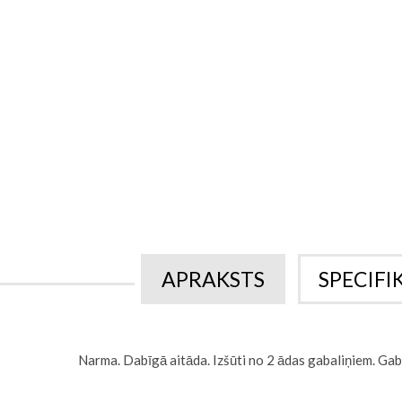
sākumu
APRAKSTS
SPECIFI
Narma. Dabīgā aitāda. Izšūti no 2 ādas gabaliņiem. Gaba