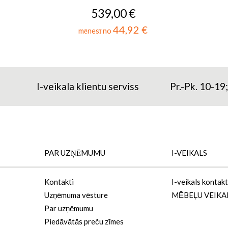
539,00 €
44,92 €
mēnesī no
I-veikala klientu serviss
Pr.-Pk. 10-19
PAR UZŅĒMUMU
I-VEIKALS
Kontakti
I-veikals kontakt
Uzņēmuma vēsture
MĒBEĻU VEIKA
Par uzņēmumu
Piedāvātās preču zīmes