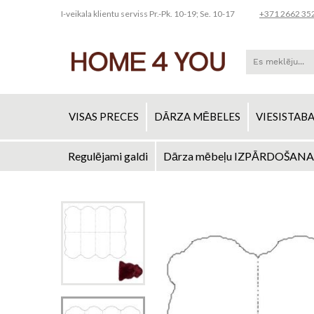
I-veikala klientu serviss Pr.-Pk. 10-19; Se. 10-17
+371 2662 35
VISAS PRECES
DĀRZA MĒBELES
VIESISTAB
Regulējami galdi
Dārza mēbeļu IZPĀRDOŠANA
Skip
to
Iet
Content
uz
galerijas
beigām