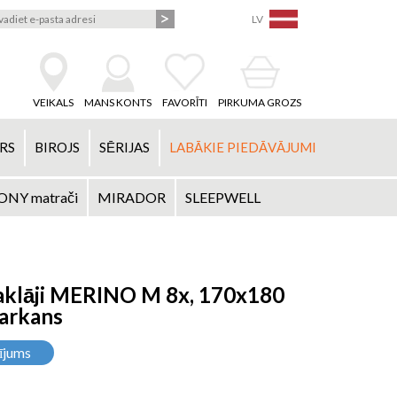
LV
VEIKALS
MANS KONTS
FAVORĪTI
PIRKUMA GROZS
RS
BIROJS
SĒRIJAS
LABĀKIE PIEDĀVĀJUMI
NY matrači
MIRADOR
SLEEPWELL
aklāji MERINO M 8x, 170x180
sarkans
ījums