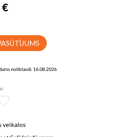
 €
PASŪTĪJUMS
dums noliktavā: 16.08.2026
u:
 veikalos