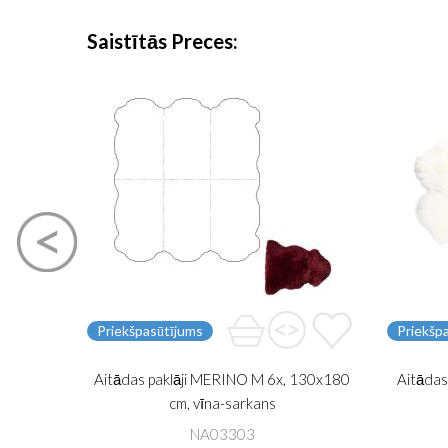
Saistītās Preces
Priekšpasūtījums
Priekšp
Aitādas paklāji MERINO M 6x, 130x180
Aitādas
cm, vīna-sarkans
NA03303