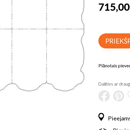
715,00
PRIEKŠ
Plānotais pieve
Dalīties ar draug
Pieejams