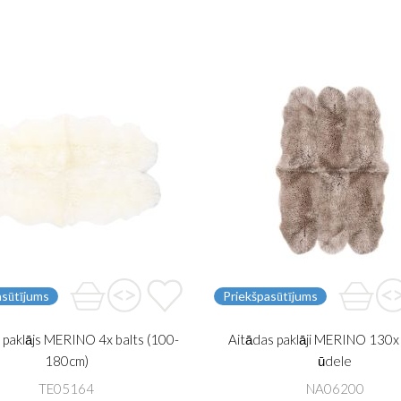
asūtījums
Priekšpasūtījums
 paklājs MERINO 4x balts (100-
Aitādas paklāji MERINO 130
180cm)
ūdele
TE05164
NA06200