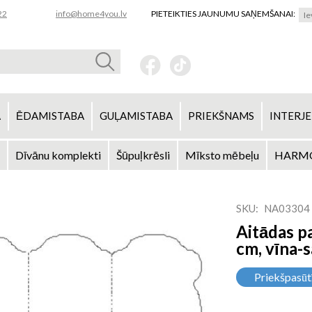
22
info@home4you.lv
PIETEIKTIES JAUNUMU SAŅEMŠANAI:
A
ĒDAMISTABA
GUĻAMISTABA
PRIEKŠNAMS
INTERJE
Dīvānu komplekti
Šūpuļkrēsli
Mīksto mēbeļu
HARMO
SKU
NA03304
Aitādas p
cm, vīna-
Priekšpasūt