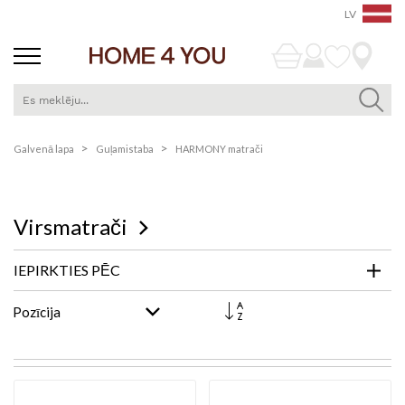
LV
Skip
Galvenā lapa
Guļamistaba
HARMONY matrači
to
Content
Virsmatrači
IEPIRKTIES PĒC
Iestatīt
dilstošā
secībā