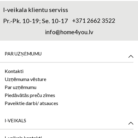
I-veikala klientu serviss
Pr.-Pk. 10-19; Se. 10-17
+371 2662 3522
info@home4you.lv
PAR UZŅĒMUMU
Kontakti
Uzņēmuma vēsture
Par uzņēmumu
Piedāvātās preču zīmes
Paveiktie darbi/ atsauces
I-VEIKALS
I-veikals kontakti