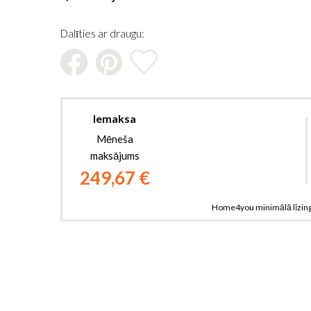
sākumu
Dalīties ar draugu:
Iemaksa
Mēneša
maksājums
249,67 €
Home4you minimālā līzin