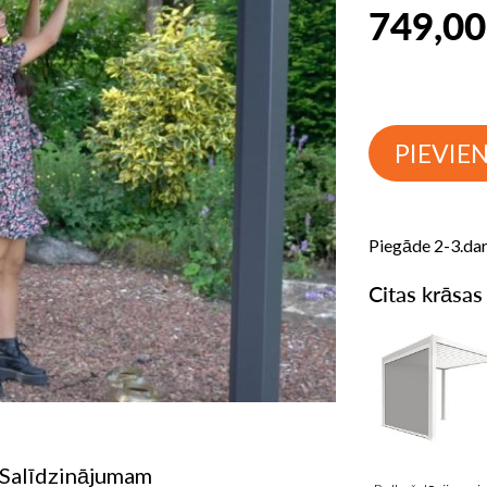
749,00
PIEVIE
Piegāde 2-3.da
Citas krāsas
 Salīdzinājumam