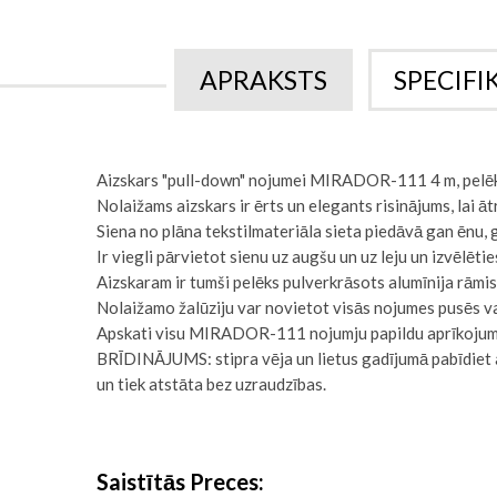
APRAKSTS
SPECIFI
Aizskars "pull-down" nojumei MIRADOR-111 4 m, pelēk
Nolaižams aizskars ir ērts un elegants risinājums, lai 
Siena no plāna tekstilmateriāla sieta piedāvā gan ēnu, g
Ir viegli pārvietot sienu uz augšu un uz leju un izvēlēti
Aizskaram ir tumši pelēks pulverkrāsots alumīnija rāmi
Nolaižamo žalūziju var novietot visās nojumes pusēs va
Apskati visu MIRADOR-111 nojumju papildu aprīkojuma
BRĪDINĀJUMS: stipra vēja un lietus gadījumā pabīdiet aiz
un tiek atstāta bez uzraudzības.
Saistītās Preces