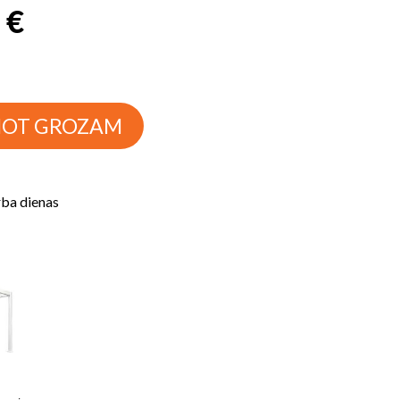
 €
NOT GROZAM
rba dienas