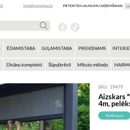
22
info@home4you.lv
PIETEIKTIES JAUNUMU SAŅEMŠANAI:
A
ĒDAMISTABA
GUĻAMISTABA
PRIEKŠNAMS
INTERJE
Dīvānu komplekti
Šūpuļkrēsli
Mīksto mēbeļu
HARMO
SKU
19479
Aizskars
4m, pelēk
Noliktavā