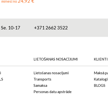
24,92 €
mēnesī no
; Se. 10-17
+371 2662 3522
LIETOŠANAS NOSACĪJUMI
KLIENT
i
Lietošanas nosacījumi
Maksā p
LS
Transports
Katalogi
Samaksa
BLOGS
Personas datu apstrāde