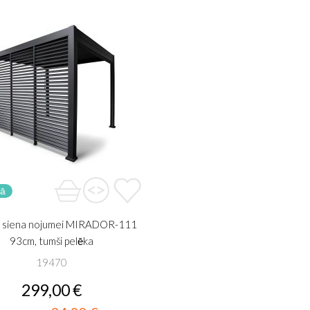
vā
ju siena nojumei MIRADOR-111
93cm, tumši pelēka
19470
299,00 €