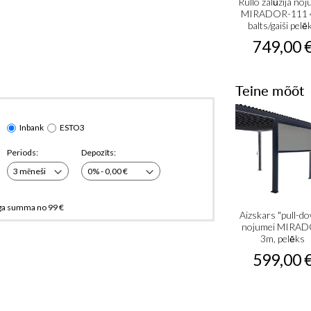
Rullo žalūzija no
MIRADOR-111 
balts/gaiši pelē
749,00 
Teine mõõt
Inbank
ESTO3
Periods:
Depozīts:
ga summa no 99 €
Aizskars "pull-d
nojumei MIRA
3m, pelēks
599,00 