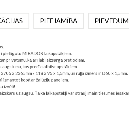
KĀCIJAS
PIEEJAMĪBA
PIEVEDUM
s.
ātri pielāgotu MIRADOR laikapstākļiem.
an privātumu, kā arī labi aizsargā pret odiem.
es augstumu, kas precīzi atbilst apstākļiem.
s 3705 x 2365mm / 118 x 95 x 1,5mm, un ruļļa izmērs ir D60 x 1,5mm.
i izmantot kopā ar žalūziju paneļiem.
 izvēli!
skaru uz augšu. Tā kā laikapstākļi var strauji mainīties, mēs iesakām 