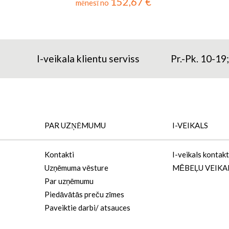
152,67 €
mēnesī no
I-veikala klientu serviss
Pr.-Pk. 10-19
PAR UZŅĒMUMU
I-VEIKALS
Kontakti
I-veikals kontakt
Uzņēmuma vēsture
MĒBEĻU VEIKA
Par uzņēmumu
Piedāvātās preču zīmes
Paveiktie darbi/ atsauces