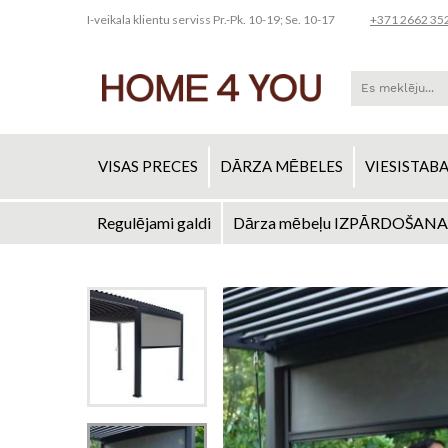
I-veikala klientu serviss Pr.-Pk. 10-19; Se. 10-17
+371 2662 35
VISAS PRECES
DĀRZA MĒBELES
VIESISTAB
Regulējami galdi
Dārza mēbeļu IZPĀRDOŠANA
Skip
to
Iet
Content
uz
galerijas
beigām