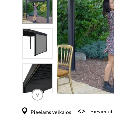
Iet
uz
galerijas
Pievienot
Pieejams veikalos