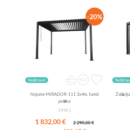
-20%
Noliktavā
Nolikta
Nojume MIRADOR-111 3x4m, tumši
Žalūzi
pelēka
19461
1 832,00 €
2 290,00 €