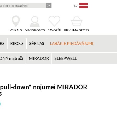
LV
VEIKALS
MANS KONTS
FAVORĪTI
PIRKUMA GROZS
RS
BIROJS
SĒRIJAS
LABĀKIE PIEDĀVĀJUMI
NY matrači
MIRADOR
SLEEPWELL
 "pull-down" nojumei MIRADOR
s