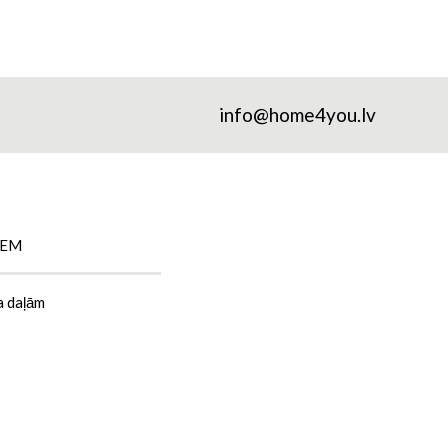
info@home4you.lv
IEM
a daļām