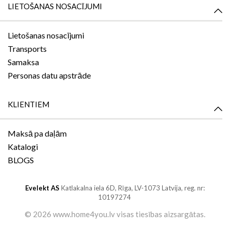
LIETOŠANAS NOSACĪJUMI
Lietošanas nosacījumi
Transports
Samaksa
Personas datu apstrāde
KLIENTIEM
Maksā pa daļām
Katalogi
BLOGS
Evelekt AS
Katlakalna iela 6D,
Rīga, LV-1073
Latvija, reg. nr:
10197274
©
2026 www.home4you.lv
visas tiesības aizsargātas
.