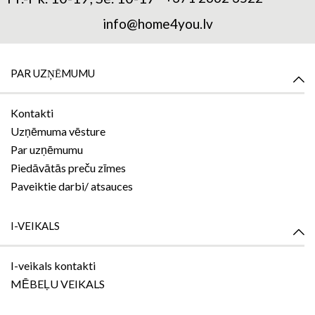
info@home4you.lv
PAR UZŅĒMUMU
Kontakti
Uzņēmuma vēsture
Par uzņēmumu
Piedāvātās preču zīmes
Paveiktie darbi/ atsauces
I-VEIKALS
I-veikals kontakti
MĒBEĻU VEIKALS