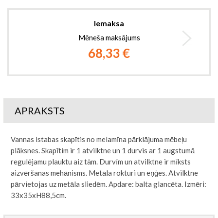
Iemaksa
Mēneša maksājums
68,33 €
APRAKSTS
Vannas istabas skapītis no melamīna pārklājuma mēbeļu
plāksnes. Skapītim ir 1 atvilktne un 1 durvis ar 1 augstumā
regulējamu plauktu aiz tām. Durvīm un atvilktne ir mīksts
aizvēršanas mehānisms. Metāla rokturi un eņģes. Atvilktne
pārvietojas uz metāla sliedēm. Apdare: balta glancēta. Izmēri:
33x35xH88,5cm.