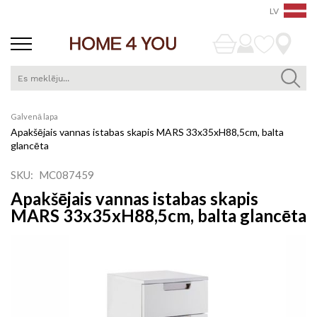
LV
Skip
Galvenā lapa
to
Apakšējais vannas istabas skapis MARS 33x35xH88,5cm, balta
Content
glancēta
SKU
MC087459
Apakšējais vannas istabas skapis
MARS 33x35xH88,5cm, balta glancēta
Iet
uz
galerijas
beigām