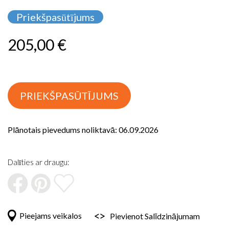
uz
Priekšpasūtījums
galerijas
sākumu
205,00 €
PRIEKŠPASŪTĪJUMS
Plānotais pievedums noliktavā: 06.09.2026
Dalīties ar draugu:
Pieejams veikalos
Pievienot Salīdzinājumam