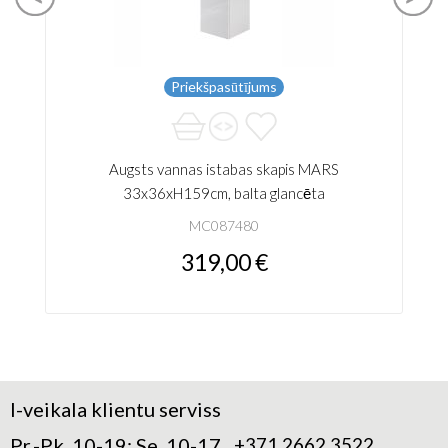
Priekšpasūtījums
Augsts vannas istabas skapis MARS
33x36xH159cm, balta glancēta
MC087480
319,00 €
I-veikala klientu serviss
Pr.-Pk. 10-19; Se. 10-17
+371 2662 3522