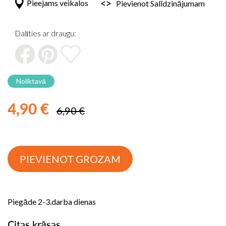
Pieejams veikalos
Pievienot Salīdzinājumam
sākumu
Dalīties ar draugu:
Noliktavā
4,90 €
6,90 €
PIEVIENOT GROZAM
Piegāde 2-3.darba dienas
Citas krāsas