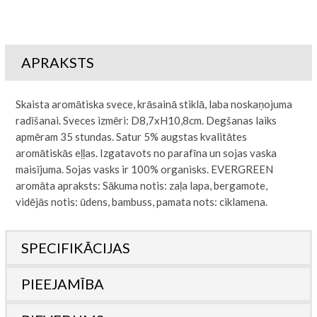
APRAKSTS
Skaista aromātiska svece, krāsainā stiklā, laba noskaņojuma
radīšanai. Sveces izmēri: D8,7xH10,8cm. Degšanas laiks
apmēram 35 stundas. Satur 5% augstas kvalitātes
aromātiskās eļļas. Izgatavots no parafīna un sojas vaska
maisījuma. Sojas vasks ir 100% organisks. EVERGREEN
aromāta apraksts: Sākuma notis: zaļa lapa, bergamote,
vidējās notis: ūdens, bambuss, pamata nots: ciklamena.
SPECIFIKĀCIJAS
PIEEJAMĪBA