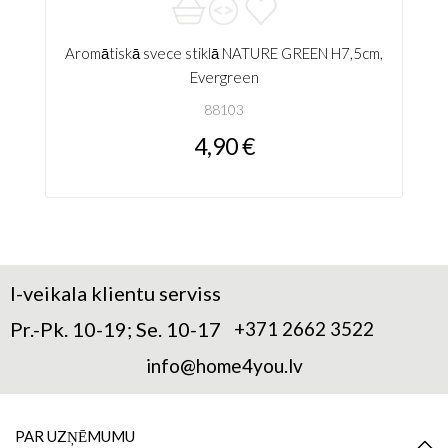
Aromātiskā svece stiklā NATURE GREEN H7,5cm,
Evergreen
88103
4,90 €
I-veikala klientu serviss
Pr.-Pk. 10-19; Se. 10-17
+371 2662 3522
info@home4you.lv
PAR UZŅĒMUMU