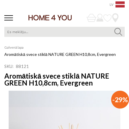
LV
Skip
Galvenā lapa
to
Aromātiskā svece stiklā NATURE GREEN H10,8cm, Evergreen
Content
SKU
88121
Aromātiskā svece stiklā NATURE
GREEN H10,8cm, Evergreen
Iet
-29%
uz
galerijas
beigām