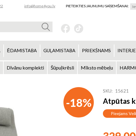
22
info@home4you.lv
PIETEIKTIES JAUNUMU SAŅEMŠANAI:
A
ĒDAMISTABA
GUĻAMISTABA
PRIEKŠNAMS
INTERJE
Dīvānu komplekti
Šūpuļkrēsli
Mīksto mēbeļu
HARMO
SKU
15621
-18%
Atpūtas k
Pieejams Vei
329,00