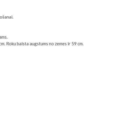
došanai.
ams.
cm. Roku balsta augstums no zemes ir 59 cm.