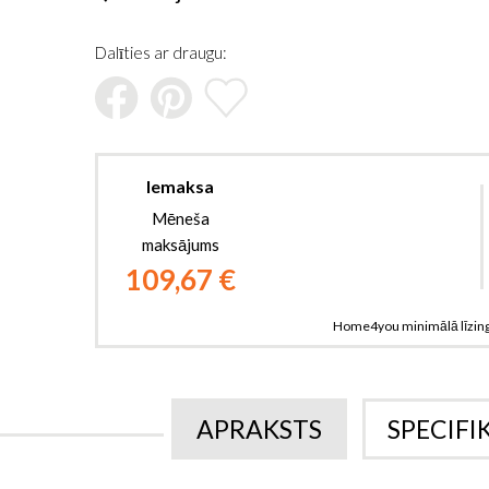
sākumu
Dalīties ar draugu:
Iemaksa
Mēneša
maksājums
109,67 €
Home4you minimālā līzin
APRAKSTS
SPECIFI