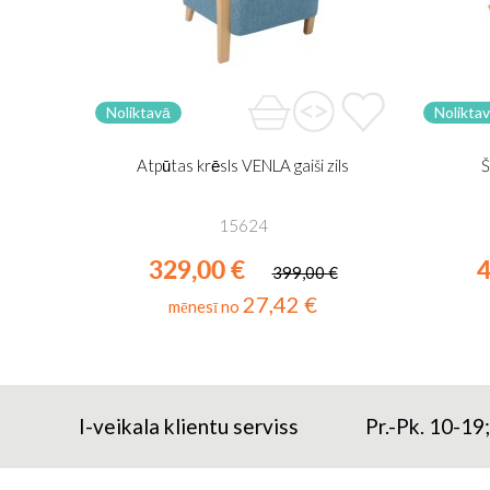
Noliktavā
Nolikta
Atpūtas krēsls VENLA gaiši zils
Š
15624
329,00 €
4
399,00 €
27,42 €
mēnesī no
I-veikala klientu serviss
Pr.-Pk. 10-19