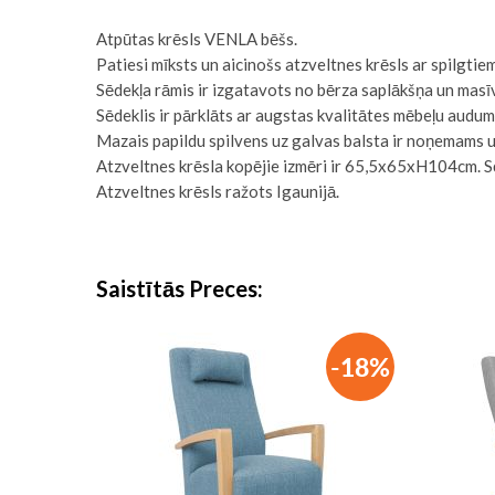
Atpūtas krēsls VENLA bēšs.
Patiesi mīksts un aicinošs atzveltnes krēsls ar spilgtie
Sēdekļa rāmis ir izgatavots no bērza saplākšņa un masī
Sēdeklis ir pārklāts ar augstas kvalitātes mēbeļu audu
Mazais papildu spilvens uz galvas balsta ir noņemams 
Atzveltnes krēsla kopējie izmēri ir 65,5x65xH104cm. 
Atzveltnes krēsls ražots Igaunijā.
Saistītās Preces
-18%