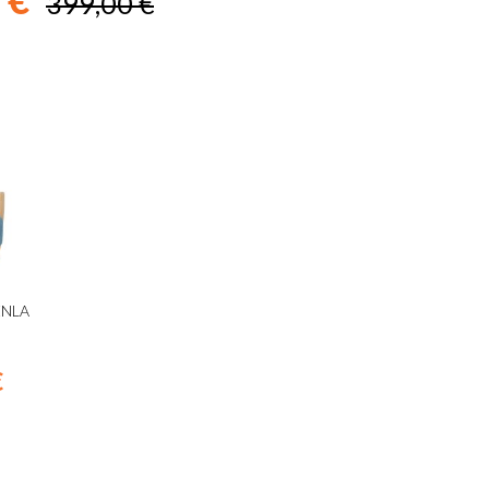
399,00 €
ENLA
€