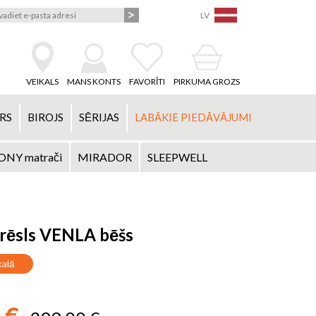
LV
VEIKALS
MANS KONTS
FAVORĪTI
PIRKUMA GROZS
RS
BIROJS
SĒRIJAS
LABĀKIE PIEDĀVĀJUMI
NY matrači
MIRADOR
SLEEPWELL
rēsls VENLA bēšs
kalā
 €