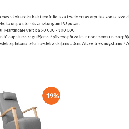
m masīvkoka roku balstiem ir lieliska izvēle ērtas atpūtas zonas izvei
vkoka un polsterēts ar izturīgām PU putām.
mu, Martindale vērtība 90 000 - 100 000.
un tā augstums regulējams. Spilvena pārvalks ir noņemams un mazgāj
Sēdekļa platums 54cm, sēdekļa dziļums 50cm. Atzveltnes augstums 77
-19%