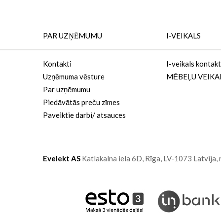
PAR UZŅĒMUMU
I-VEIKALS
Kontakti
I-veikals kontakt
Uzņēmuma vēsture
MĒBEĻU VEIKA
Par uzņēmumu
Piedāvātās preču zīmes
Paveiktie darbi/ atsauces
Evelekt AS
Katlakalna iela 6D,
Rīga, LV-1073
Latvija,