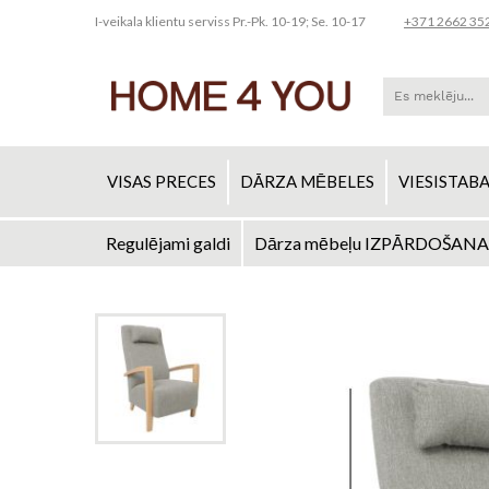
I-veikala klientu serviss Pr.-Pk. 10-19; Se. 10-17
+371 2662 35
VISAS PRECES
DĀRZA MĒBELES
VIESISTAB
Regulējami galdi
Dārza mēbeļu IZPĀRDOŠANA
Skip
to
Iet
Content
uz
galerijas
beigām