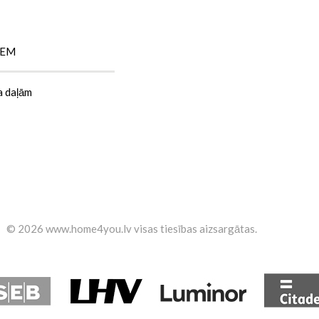
IEM
a daļām
©
2026 www.home4you.lv
visas tiesības aizsargātas
.