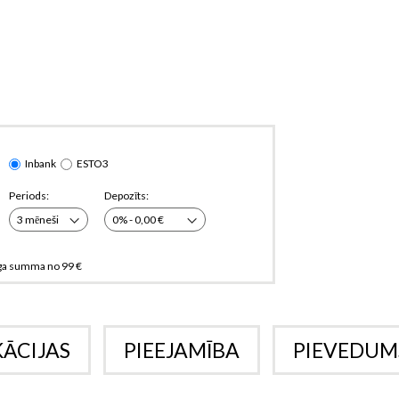
Inbank
ESTO3
Periods:
Depozīts:
ga summa no 99 €
KĀCIJAS
PIEEJAMĪBA
PIEVEDUM