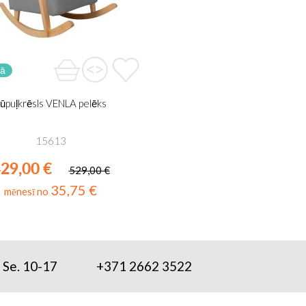
vā
ūpuļkrēsls VENLA pelēks
15613
29,00 €
529,00 €
35,75 €
mēnesī no
; Se. 10-17
+371 2662 3522