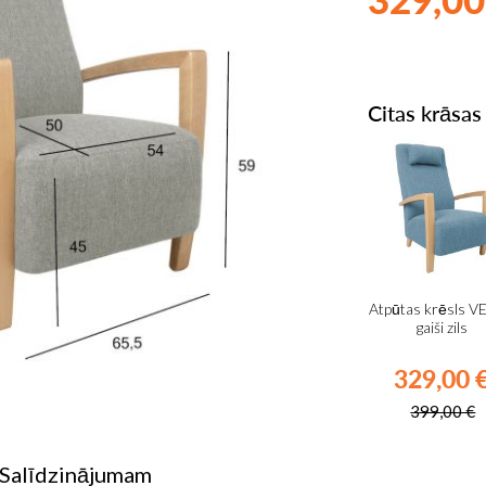
Citas krāsas
Atpūtas krēsls V
gaiši zils
329,00 
399,00 €
 Salīdzinājumam