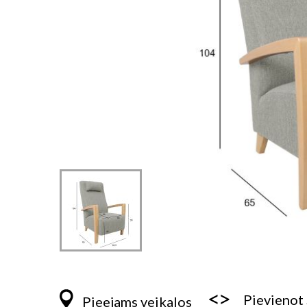
Iet
uz
galerijas
Pievienot
Pieejams veikalos