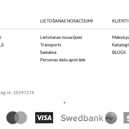
LIETOŠANAS NOSACĪJUMI
KLIENT
i
Lietošanas nosacījumi
Maksā p
LS
Transports
Katalogi
Samaksa
BLOGS
Personas datu apstrāde
 reg. nr: 10197274
<