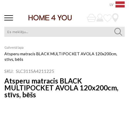
LV
Skip
Galvenā lapa
to
Atsperu matracis BLACK MULTIPOCKET AVOLA 120x200cm,
Content
stīvs, bēšs
SKU
SLC311SA4211225
Atsperu matracis BLACK
MULTIPOCKET AVOLA 120x200cm,
stīvs, bēšs
Iet
uz
galerijas
beigām