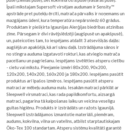
pusē (ziemas pusē), bet kokvilna otrā pusē (vasaras pusē).
Īpaši mīkstajam Supersoft virsējam audumam ir Sensity™
apstrāde pret putekļu ērcīti, matrača pārvalks ir noņemams un
mazgājams ūdenī, kura temperatūra nepārsniedz 60 grādus.
Produktam ir piešķirta Igaunijas Alerģijas biedrības atzinības
zīme. Pārsegam ir divi rāvējslēdzēji (augšpusē un apakšpusē),
un, pateicoties tam, to iespējams atdalīt 3 atsevišķās daļās:
augšējā un apakšējā, kā arī sānu daļā. Izstrādājuma sānos ir
no stingra auduma izgatavoti rokturi, kas atvieglo matrača
pacelšanu un pagriešanu. Iespējams izvēlēties atsperu cietību
- cietu vai mīkstu. Pieejamie izmēri 80x200, 90x200,
120x200, 140x200, 160x200 ja 180x200. Iespējams pasūtīt
produktus arī īpašos izmēros. Iespējams pasūtīt atsperu
matraci ar mēbeļu auduma malu. Iesakām matraci pārklāt ar
Sleepwell virsmatraci, kas rada papildkomfortu, aizsargā
matraci, pagarina tā kalpošanas laiku un veicina veselīgu
gultas higiēnu. Produkts ir izstrādāts un ražots Igaunijā.
Sleepwell izstrādājumos izmantotie materiāli, piemēram,
audums, kokvilna, vilna un vatelīns, atbilst starptautiskajam
Öko-Tex 100 standartam. Atsperu sistēmu kvalitāti garantē