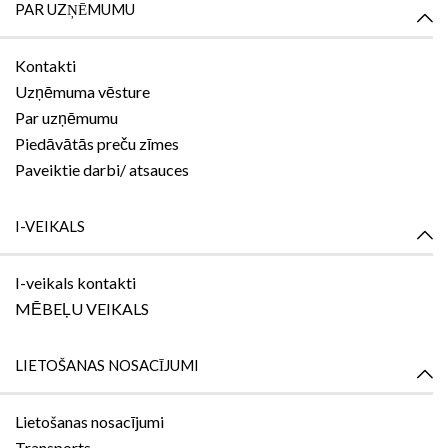
PAR UZŅĒMUMU
Kontakti
Uzņēmuma vēsture
Par uzņēmumu
Piedāvātās preču zīmes
Paveiktie darbi/ atsauces
I-VEIKALS
I-veikals kontakti
MĒBEĻU VEIKALS
LIETOŠANAS NOSACĪJUMI
Lietošanas nosacījumi
Transports