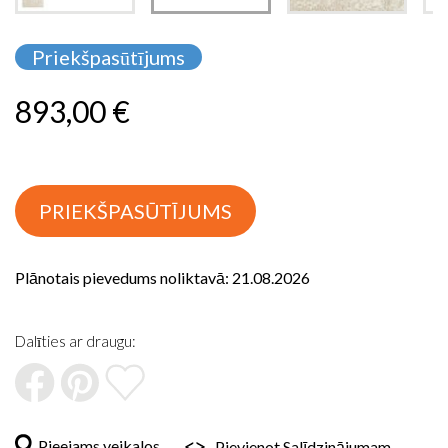
Iet
uz
Priekšpasūtījums
galerijas
sākumu
893,00 €
PRIEKŠPASŪTĪJUMS
Plānotais pievedums noliktavā: 21.08.2026
Dalīties ar draugu:
Pieejams veikalos
Pievienot Salīdzinājumam