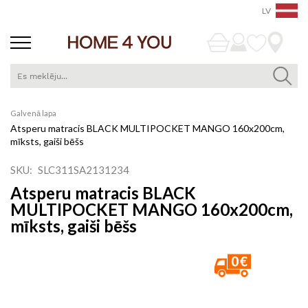
LV
Skip
Galvenā lapa
to
Atsperu matracis BLACK MULTIPOCKET MANGO 160x200cm,
Content
mīksts, gaiši bēšs
SKU
SLC311SA2131234
Atsperu matracis BLACK
MULTIPOCKET MANGO 160x200cm,
mīksts, gaiši bēšs
Iet
uz
galerijas
beigām