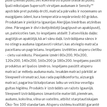
pusē (ziemas pusē), bet kokvilna otrā pusē (vasaras pusē).
Īpaši mīkstajam Supersoft virsējam audumam ir Sensity™
apstrāde pret putekļu ērcīti, matrača pārvalks ir noņemams un
mazgājams ūdenī, kura temperatūra nepārsniedz 60 grādus.
Produktam ir piešķirta Igaunijas Alerģijas biedrības atzinības
zīme. Pārsegam ir divi rāvējslēdzēji (augšpusē un apakšpusē),
un, pateicoties tam, to iespējams atdalīt 3 atsevišķās daļās:
augšējā un apakšējā, kā arī sānu daļā. Izstrādājuma sānos ir
no stingra auduma izgatavoti rokturi, kas atvieglo matrača
pacelšanu un pagriešanu. Iespējams izvēlēties atsperu cietību
- cietu vai mīkstu. Pieejamie izmēri 80x200, 90x200,
120x200, 140x200, 160x200 ja 180x200. Iespējams pasūtīt
produktus arī īpašos izmēros. Iespējams pasūtīt atsperu
matraci ar mēbeļu auduma malu. Iesakām matraci pārklāt ar
Sleepwell virsmatraci, kas rada papildkomfortu, aizsargā
matraci, pagarina tā kalpošanas laiku un veicina veselīgu
gultas higiēnu. Produkts ir izstrādāts un ražots Igaunijā.
Sleepwell izstrādājumos izmantotie materiāli, piemēram,
audums, kokvilna, vilna un vatelīns, atbilst starptautiskajam
Öko-Tex 100 standartam. Atsperu sistēmu kvalitāti garantē