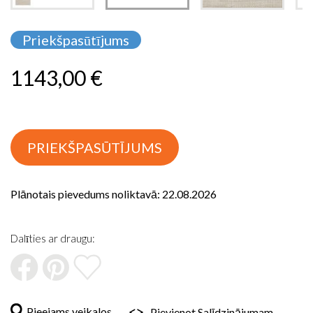
Iet
uz
Priekšpasūtījums
galerijas
sākumu
1143,00 €
PRIEKŠPASŪTĪJUMS
Plānotais pievedums noliktavā: 22.08.2026
Dalīties ar draugu:
Pieejams veikalos
Pievienot Salīdzinājumam