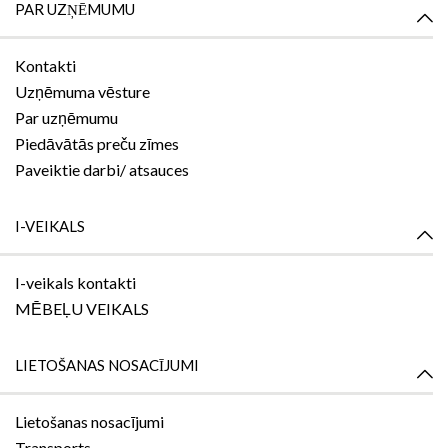
PAR UZŅĒMUMU
Kontakti
Uzņēmuma vēsture
Par uzņēmumu
Piedāvātās preču zīmes
Paveiktie darbi/ atsauces
I-VEIKALS
I-veikals kontakti
MĒBEĻU VEIKALS
LIETOŠANAS NOSACĪJUMI
Lietošanas nosacījumi
Transports