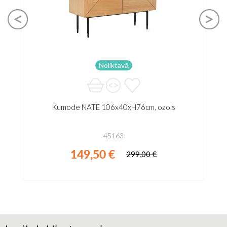
Noliktavā
Kumode NATE 106x40xH76cm, ozols
45163
149,50 €
299,00 €