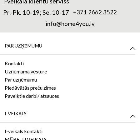
I-veikala klientu serviss
Pr.-Pk. 10-19; Se. 10-17
+371 2662 3522
info@home4you.lv
PAR UZŅĒMUMU
Kontakti
Uzņēmuma vēsture
Par uzņēmumu
Piedāvātās preču zīmes
Paveiktie darbi/ atsauces
I-VEIKALS
I-veikals kontakti
MĒBEĻU VEIKALS