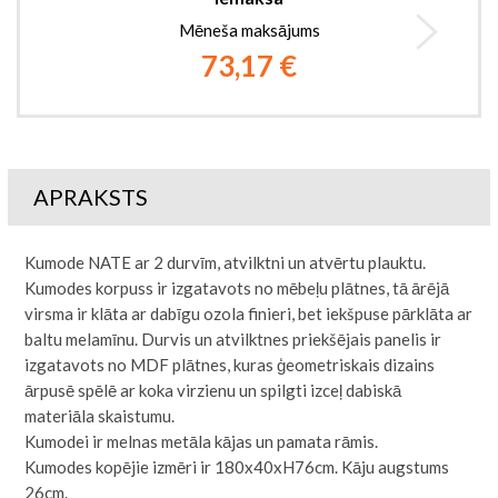
Mēneša maksājums
73,17 €
APRAKSTS
Kumode NATE ar 2 durvīm, atvilktni un atvērtu plauktu.
Kumodes korpuss ir izgatavots no mēbeļu plātnes, tā ārējā
virsma ir klāta ar dabīgu ozola finieri, bet iekšpuse pārklāta ar
baltu melamīnu. Durvis un atvilktnes priekšējais panelis ir
izgatavots no MDF plātnes, kuras ģeometriskais dizains
ārpusē spēlē ar koka virzienu un spilgti izceļ dabiskā
materiāla skaistumu.
Kumodei ir melnas metāla kājas un pamata rāmis.
Kumodes kopējie izmēri ir 180x40xH76cm. Kāju augstums
26cm.