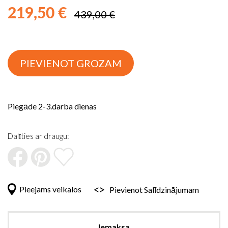
sākumu
219,50 €
439,00 €
PIEVIENOT GROZAM
Piegāde 2-3.darba dienas
Dalīties ar draugu:
Pieejams veikalos
Pievienot Salīdzinājumam
Iemaksa