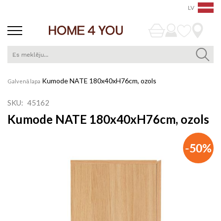
LV
Skip
Kumode NATE 180x40xH76cm, ozols
Galvenā lapa
to
Content
SKU
45162
Kumode NATE 180x40xH76cm, ozols
Iet
-50%
uz
galerijas
beigām