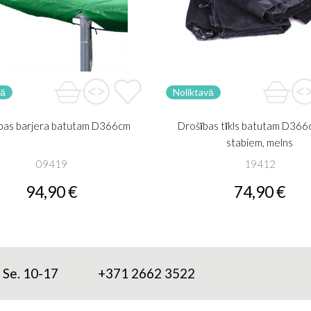
vā
Noliktavā
bas barjera batutam D366cm
Drošības tīkls batutam D366
stabiem, melns
09419
19412
94,90 €
74,90 €
; Se. 10-17
+371 2662 3522