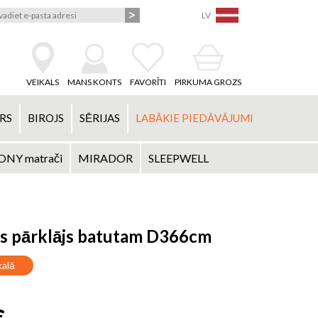
LV
VEIKALS
MANS KONTS
FAVORĪTI
PIRKUMA GROZS
RS
BIROJS
SĒRIJAS
LABĀKIE PIEDĀVĀJUMI
NY matrači
MIRADOR
SLEEPWELL
s pārklājs batutam D366cm
kalā
€