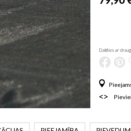
Dalīties ar draug
Pieejams
Pievie
KĀCIJAS
PIEEJAMĪBA
PIEVEDUM