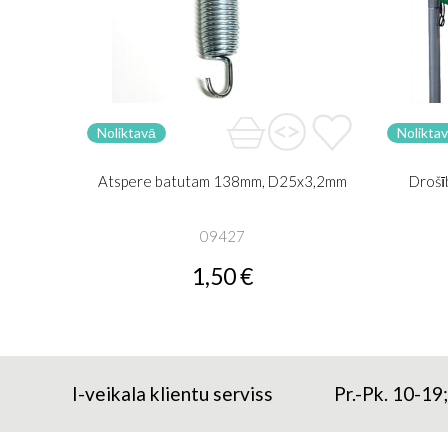
Noliktavā
Nolikta
Atspere batutam 138mm, D25x3,2mm
Drošī
09427
1,50 €
I-veikala klientu serviss
Pr.-Pk. 10-19