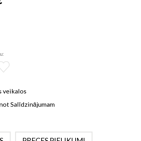
u:
 veikalos
not Salīdzinājumam
S
PRECES PIELIKUMI