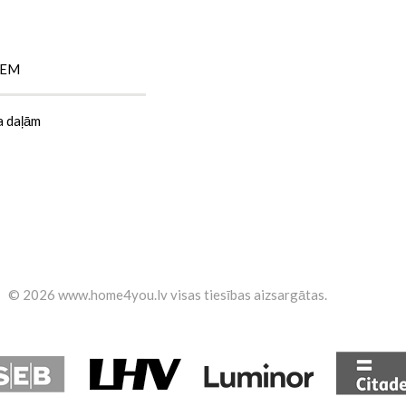
IEM
a daļām
©
2026 www.home4you.lv
visas tiesības aizsargātas
.