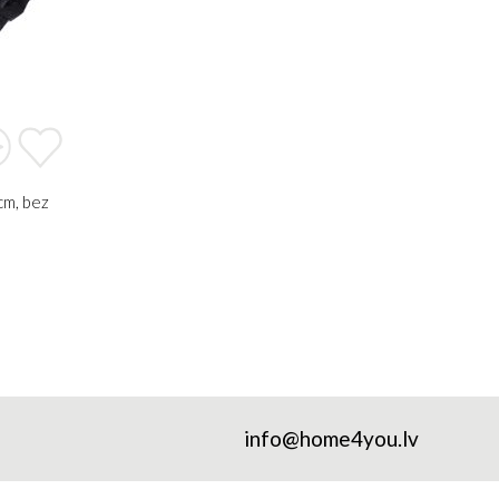
cm, bez
info@home4you.lv