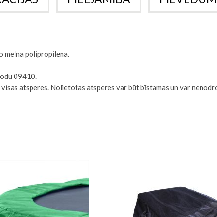
no melna polipropilēna.
kodu 09410.
rī visas atsperes. Nolietotas atsperes var būt bīstamas un var nenod