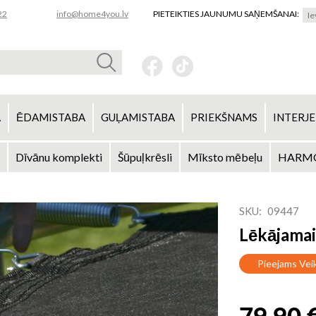
22
info@home4you.lv
PIETEIKTIES JAUNUMU SAŅEMŠANAI:
A
ĒDAMISTABA
GUĻAMISTABA
PRIEKŠNAMS
INTERJE
Dīvānu komplekti
Šūpuļkrēsli
Mīksto mēbeļu
HARMO
SKU
09447
Lēkājamai
Pieejams Vei
79,90 