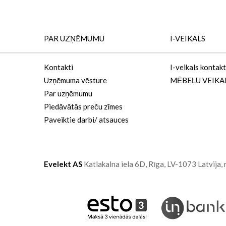
PAR UZŅĒMUMU
I-VEIKALS
Kontakti
I-veikals kontakt
Uzņēmuma vēsture
MĒBEĻU VEIKA
Par uzņēmumu
Piedāvātās preču zīmes
Paveiktie darbi/ atsauces
Evelekt AS
Katlakalna iela 6D,
Rīga, LV-1073
Latvija,