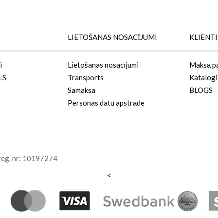
LIETOŠANAS NOSACĪJUMI
KLIENT
i
Lietošanas nosacījumi
Maksā p
LS
Transports
Katalogi
Samaksa
BLOGS
Personas datu apstrāde
 reg. nr: 10197274
<