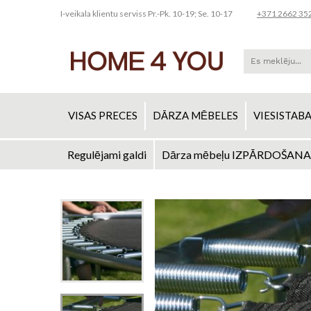
I-veikala klientu serviss Pr.-Pk. 10-19; Se. 10-17
+371 2662 35
VISAS PRECES
DĀRZA MĒBELES
VIESISTAB
Regulējami galdi
Dārza mēbeļu IZPĀRDOŠANA
Skip
to
Iet
Content
uz
galerijas
beigām